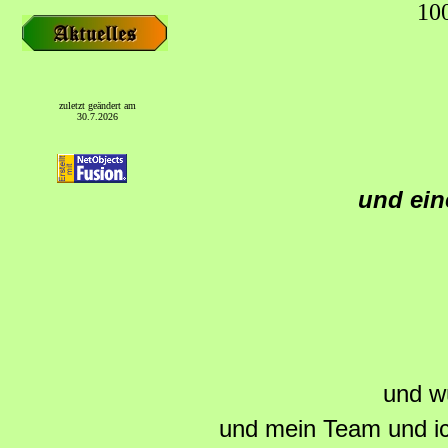
10
zuletzt geändert am
30.7.2026
und ein
und w
und mein Team und ic